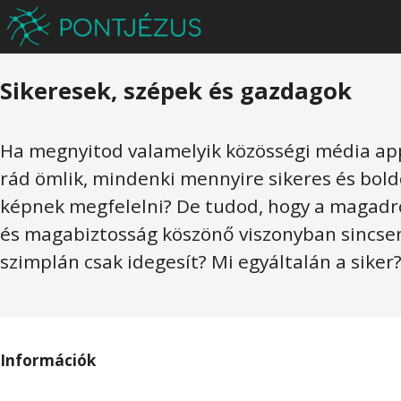
Sikeresek, szépek és gazdagok
Ha megnyitod valamelyik közösségi média app
rád ömlik, mindenki mennyire sikeres és bold
képnek megfelelni? De tudod, hogy a magadr
és magabiztosság köszönő viszonyban sincsen
szimplán csak idegesít? Mi egyáltalán a siker
Információk