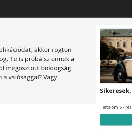
likációdat, akkor rögtön
og. Te is próbálsz ennek a
ól megosztott boldogság
 a valósággal? Vagy
?
Sikeresek,
Tartalom
67 rés