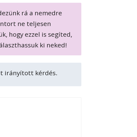
rdezünk rá a nemedre
entort ne teljesen
k, hogy ezzel is segíted,
álaszthassuk ki neked!
t irányított kérdés.